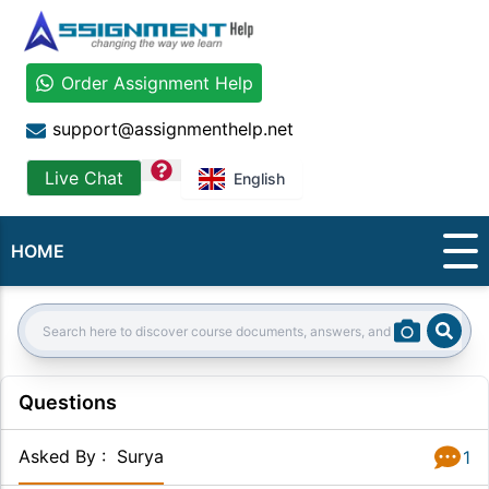
Order Assignment Help
support@assignmenthelp.net
question
Live Chat
English
HOME
Sear
Search:
Questions
Asked By
:
Surya
1
Answer