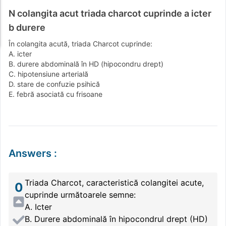
N colangita acut triada charcot cuprinde a icter
b durere
În colangita acută, triada Charcot cuprinde:
A. icter
B. durere abdominală în HD (hipocondru drept)
C. hipotensiune arterială
D. stare de confuzie psihică
E. febră asociată cu frisoane
Answers
:
Triada Charcot, caracteristică colangitei acute,
0
cuprinde următoarele semne:
A. Icter
B. Durere abdominală în hipocondrul drept (HD)