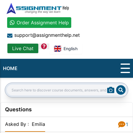
Order Assignment Help
support@assignmenthelp.net
question
Live Chat
English
HOME
Sear
Search:
Questions
Asked By
:
Emilia
1
Answer