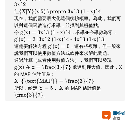
3x^2
f_{X|Y}(x|5) \propto 3x^3 (1 - x)^4
現在，我們需要最大化這個後驗概率。為此，我們可
以對這個函數進行求導，並找到其極值點。
g(x) = 3x^3 (1 - x)^4
令
，求導並令導數為零：
g'(x) = 3 [3x^2 (1-x)^4 - 4x^3 (1-x)^3]
g'(x) = 0
這需要解決方程
，這有些複雜，但一般來
說我們可以使用數值方法或軟件來求解此問題。
通過計算（或者使用數值方法），我們可以發現
g(x)
x = \frac{3}{7}
在
處達到極大值。因此，X
的 MAP 估計值為：
X_{\text{MAP}} = \frac{3}{7}
Y = 5
X
所以，給定
，
的 MAP 估計值是
\frac{3}{7}
。
回答者
高杰