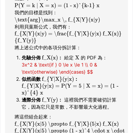
P(Y = k | X = x) = (1 - x)^{k-1} x
我們的目標是找到：
\text{arg}\max_x \, f_{X|Y}(x|y)
利用貝葉斯公式，我們有：
f_{X|Y}(x|y) = \frac{f_{Y|X}(y|x) f_X(x)}
{f_Y(y)}
將上述公式中的各項分拆計算：
f_X(x)
X
先驗分佈
：
給定
的 PDF 為：
3x^2 & \text{if } 0 \le x \le 1 \\ 0 &
\text{otherwise} \end{cases} $$
f_{Y|X}(y|x)
似然函數
：
f_{Y|X}(y|x) = P(Y = 5 | X = x) = (1 -
x)^{4} x
f_Y(y)
邊際分佈
：
這裡我們不需要確切計算
它，因為它只是常數，不影響最大化過程。
將這些組合起來：
f_{X|Y}(x|5) \propto f_{Y|X}(5|x) f_X(x)
f_{X|Y}(x|5) \propto (1 - x)^4 \cdot x \cdot