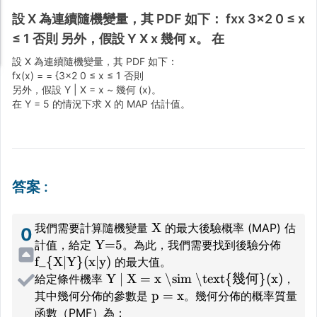
設 X 為連續隨機變量，其 PDF 如下： fxx 3x2 0 ≤ x
≤ 1 否則 另外，假設 Y X x 幾何 x。 在
設 X 為連續隨機變量，其 PDF 如下：
fx(x) = = {3x2 0 ≤ x ≤ 1 否則
另外，假設 Y | X = x ~ 幾何 (x)。
在 Y = 5 的情況下求 X 的 MAP 估計值。
答案
:
X
我們需要計算隨機變量
的最大後驗概率 (MAP) 估
0
Y=5
計值，給定
。為此，我們需要找到後驗分佈
f_{X|Y}(x|y)
的最大值。
Y | X = x \sim \text{幾何}(x)
給定條件機率
，
p = x
其中幾何分佈的參數是
。幾何分佈的概率質量
函數（PMF）為：