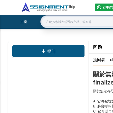
订单作
主页
Search:
问题
提问
提问者
:
c
關於無
final
關於無法存
A. 它將被
B. 將會呼叫其f
C. 它可以