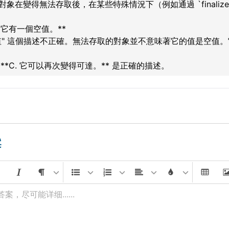
個對象在變得無法存取後，在某些特殊情況下（例如通過 `finaliz
D. 它有一個空值。**
空值" 這個描述不正確。無法存取的對象並不意味著它的值是空
**C. 它可以再次變得可達。** 是正確的描述。
案
案，尽可能详细......