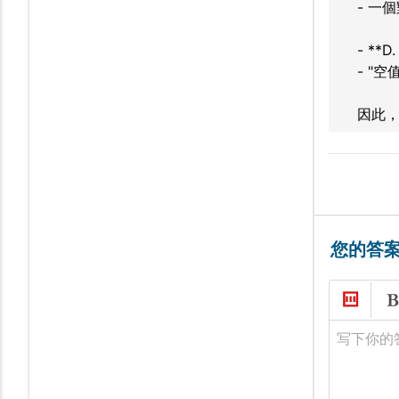
- 一
- **
- "
因此，
您的答
写下你的答