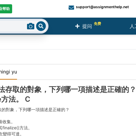
support@assignmenthelp.net
业帮助
免费
提问
人
Search
hingi yu
法存取的對象，下列哪一項描述是正確的？ A
ize方法。 C
取的對象，下列哪一項描述是正確的？
垃圾收集。
inalize()方法。
再次變得可達。