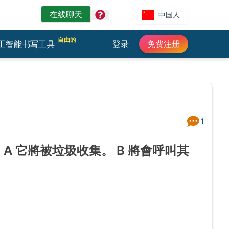
在线聊天
question
中国人
自由的
工智能书写工具
登录
免费注册
1
答案
 它將被垃圾收集。 B 將會呼叫其