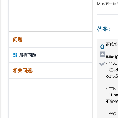
D. 它有一
答案
:
问题
正確答
0
所有问题
### 
- **
- 垃
相关问题:
收集
- **B
- `f
不會被
- **