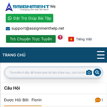
Đặt Trợ Giúp Bài Tập
support@assignmenthelp.net
question
Trò Chuyện Trực Tuyến
Tiếng Việt
TRANG CHỦ
Sear
Search:
Câu Hỏi
Được Hỏi Bởi
:
Florin
1
Câu Trả