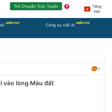
Trò Chuyện Trực Tuyến
question
Tiếng
Việt
MIỄN PHÍ
MIỄN PHÍ
hỏi
Công cụ viết Ai
1
Câu Trả Lời
i vào lòng Màu đất