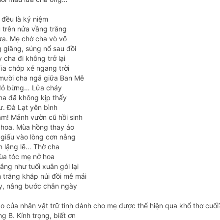
 đều là kỷ niệm
 trên nửa vầng trăng
a. Mẹ chờ cha vò võ
 giăng, súng nổ sau đồi
cha đi không trở lại
ia chớp xé ngang trời
ười cha ngã giữa Ban Mê
đỏ bừng… Lửa cháy
ha đã không kịp thấy
ư. Đà Lạt yên bình
m! Mảnh vườn cũ hồi sinh
hoa. Mùa hồng thay áo
giấu vào lòng cơn nắng
 lặng lẽ… Thờ cha
ùa tóc mẹ nở hoa
ắng như tuổi xuân gói lại
trắng khắp núi đồi mê mải
y, nâng bước chân ngày
o của nhân vật trữ tình dành cho mẹ được thể hiện qua khổ thơ cuối
g B. Kính trọng, biết ơn