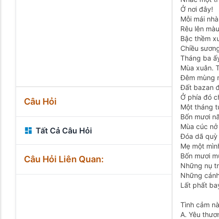
Ở nơi đây!
Mỗi mái nhà
Rêu lên màu
Bậc thềm xư
Chiều sương
Tháng ba ấy 
Mùa xuân. T
Đêm mùng m
Đất bazan 
Ở phía đó c
Câu Hỏi
Một tháng t
Bốn mươi nă
Mùa cúc nở 
Tất Cả Câu Hỏi
Đóa dã quỳ 
Mẹ một mình
Bốn mươi m
Câu Hỏi Liên Quan:
Những nụ tr
Những cánh 
Lất phất ba
Tình cảm nà
A. Yêu thươn