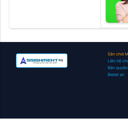
Sân chơi 
Liên hệ ch
Bản quyền
Bietet an