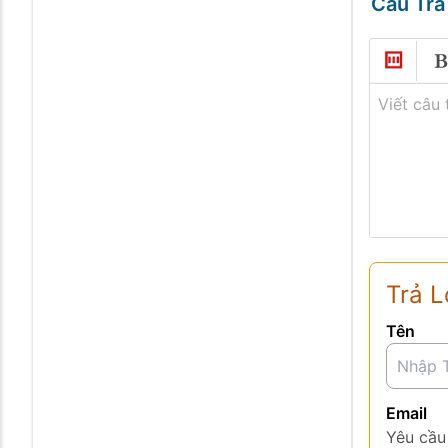
Câu Trả
Viết câu 
Trả L
Tên
Email
Yêu cầu