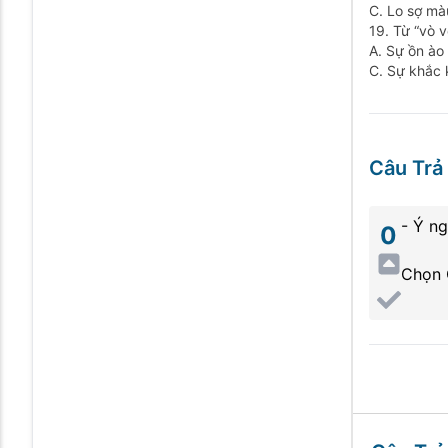
C. Lo sợ mà
19. Từ “vò v
A. Sự ồn ào
C. Sự khắc 
Câu Trả 
- Ý ng
0
Chọn 