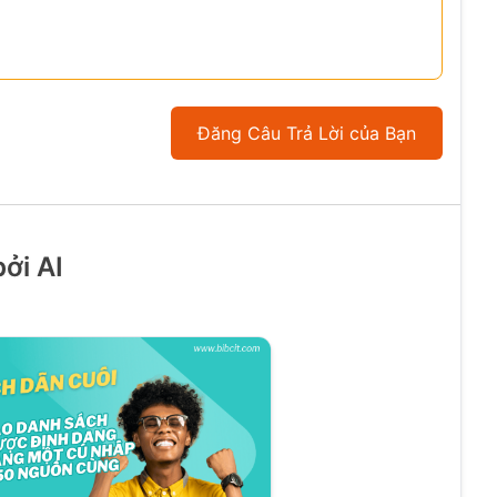
Đăng Câu Trả Lời của Bạn
ởi AI