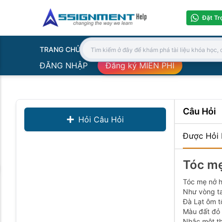
Đặt Tr
TRANG CHỦ
Search:
ĐĂNG NHẬP
Đăng ký MIỄN PHÍ
Câu Hỏi
Hỏi Câu Hỏi
Được Hỏi 
Tóc mẹ
Tóc mẹ nở 
Như vòng t
Đà Lạt ôm t
Màu đất đỏ 
Nhắc một t