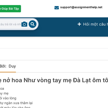
support@assignmenthelp.net
ợ Giúp Bài Tập
Hỏi một câu 
Search
Bởi
:
Duy
 nở hoa Như vòng tay mẹ Đà Lạt ôm tô
hoa
ay mẹ
ôi vào lòng
tự ngàn xưa thắm lại
hời máu lửa cha ông…