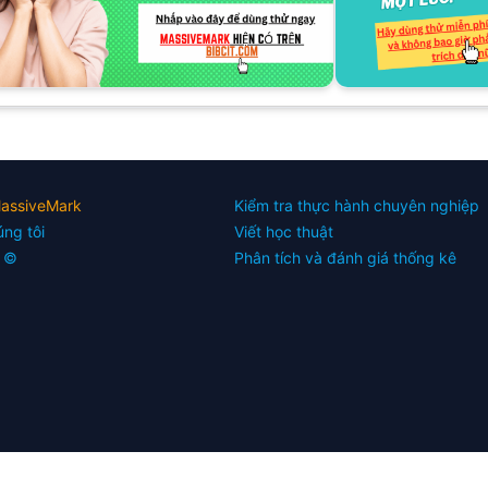
MassiveMark
Kiểm tra thực hành chuyên nghiệp
úng tôi
Viết học thuật
 ©
Phân tích và đánh giá thống kê