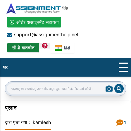
ऑर्डर असाइनमेंट सहायता
support@assignmenthelp.net
question
सीधी बातचीत
हिंदी
घर
Sear
Search:
प्रशन
द्वारा पूछा गया
:
kamlesh
1
जवाब