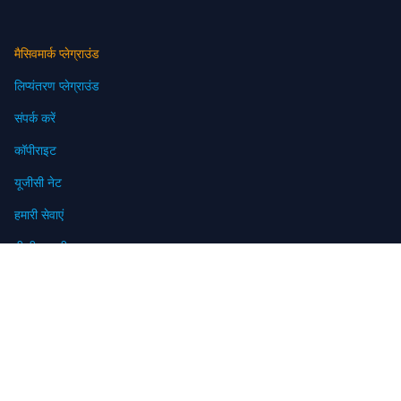
मैसिवमार्क प्लेग्राउंड
लिप्यंतरण प्लेग्राउंड
संपर्क करें
कॉपीराइट
यूजीसी नेट
हमारी सेवाएं
बी.पी.एस.सी
व्यावसायिक अभ्यास परीक्षण
बिहार
झारखंड
उत्तर प्रदेश