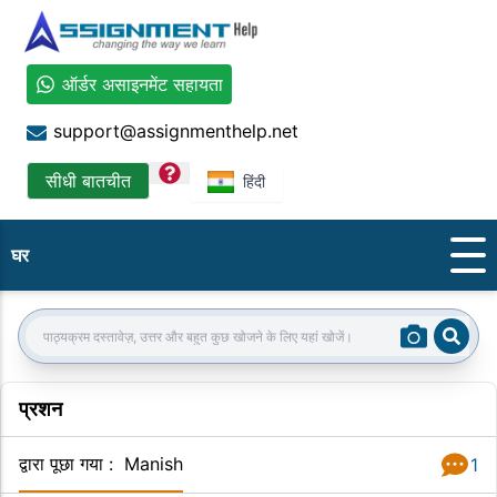
ऑर्डर असाइनमेंट सहायता
support@assignmenthelp.net
question
सीधी बातचीत
हिंदी
घर
Sear
Search:
प्रशन
द्वारा पूछा गया
:
Manish
1
जवाब