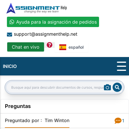
Ayuda para la asignación de pedidos
support@assignmenthelp.net
question
Chat en vivo
español
INICIO
Sear
Search:
Preguntas
Preguntado por
:
Tim Winton
1
Respue