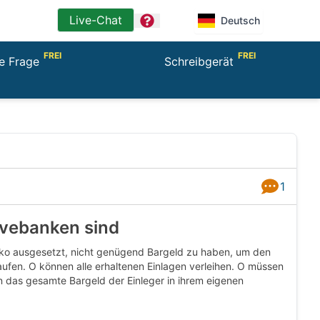
Live-Chat
question
Deutsch
FREI
FREI
ne Frage
Schreibgerät
1
Antworten
rvebanken sind
iko ausgesetzt, nicht genügend Bargeld zu haben, um den
fen. O können alle erhaltenen Einlagen verleihen. O müssen
n das gesamte Bargeld der Einleger in ihrem eigenen