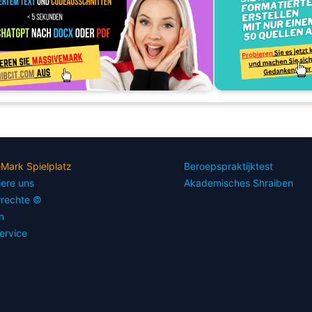
Mark Spielplatz
Beroepspraktijktest
iere uns
Akademisches Shraiben
rrechte ©
n
ervice