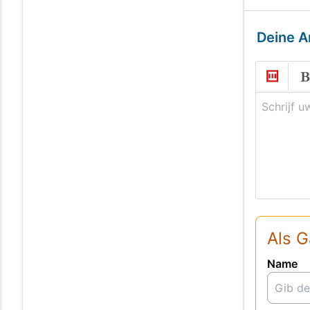
Deine A
Schrijf u
Als G
Name