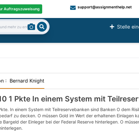
support@assignmenthelp.net
zur Auftragszuweisung
Stelle ei
Search
on
:
Bernard Knight
10 1 Pkte In einem System mit Teilrese
Pkte. In einem System mit Teilreservebanken sind Banken O dem Ris
darf zu decken. O müssen Gold im Wert der erhaltenen Einlagen kau
 Bargeld der Einleger bei der Federal Reserve hinterlegen. O müsse
interlegen.