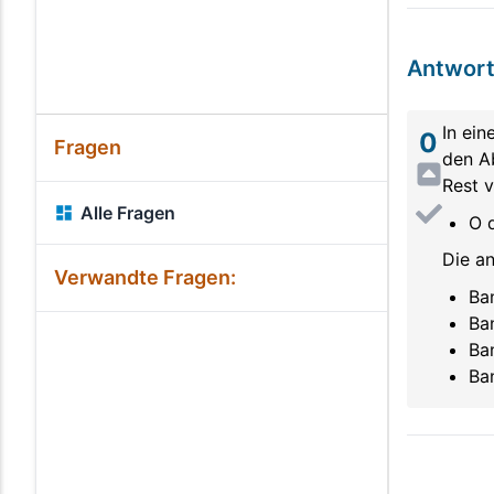
Antwor
In ei
0
Fragen
den Ab
Rest v
Alle Fragen
O 
Die an
Verwandte Fragen:
Ba
Ban
Ban
Ba