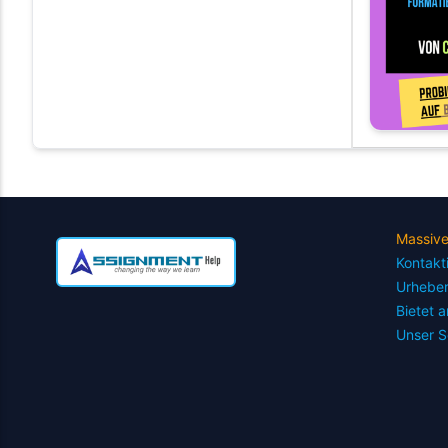
Massive
Kontakt
Urhebe
Bietet a
Unser S