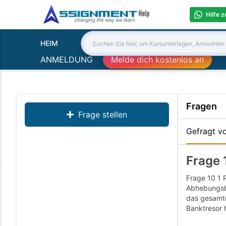
Hilfe 
HEIM
Search:
ANMELDUNG
Melde dich kostenlos an
Fragen
Frage stellen
Gefragt v
Frage 
Frage 10 1 
Abhebungsbe
das gesamte
Banktresor h