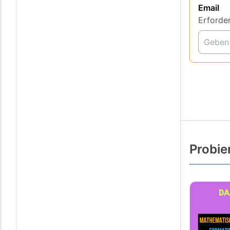
Email
Erforder
Probie